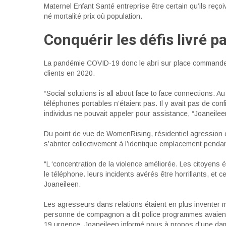
Maternel Enfant Santé entreprise être certain qu’ils reçoi
né mortalité prix où population.
Conquérir les défis livré 
La pandémie COVID-19 donc le abri sur place commandes
clients en 2020.
“Social solutions is all about face to face connections. 
téléphones portables n’étaient pas. Il y avait pas de confi
individus ne pouvait appeler pour assistance, “Joaneilee
Du point de vue de WomenRising, résidentiel agression 
s’abriter collectivement à l’identique emplacement penda
“L ‘concentration de la violence améliorée. Les citoyens 
le téléphone. leurs incidents avérés être horrifiants, et 
Joaneileen.
Les agresseurs dans relations étaient en plus inventer 
personne de compagnon a dit police programmes avaient
19 urgence. Joaneileen informé nous à propos d’une dam