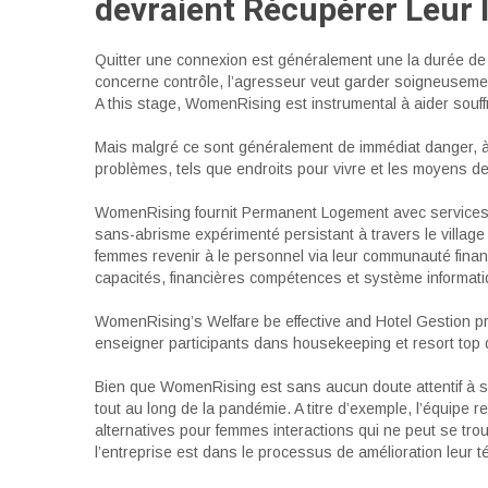
devraient Récupérer Leur
Quitter une connexion est généralement une la durée de 
concerne contrôle, l’agresseur veut garder soigneusement 
A this stage, WomenRising est instrumental à aider souf
Mais malgré ce sont généralement de immédiat danger, à 
problèmes, tels que endroits pour vivre et les moyens de o
WomenRising fournit Permanent Logement avec services d
sans-abrisme expérimenté persistant à travers le villag
femmes revenir à le personnel via leur communauté fina
capacités, financières compétences et système informati
WomenRising’s Welfare be effective and Hotel Gestion pr
enseigner participants dans housekeeping et resort top
Bien que WomenRising est sans aucun doute attentif à s
tout au long de la pandémie. A titre d’exemple, l’équipe
alternatives pour femmes interactions qui ne peut se tro
l’entreprise est dans le processus de amélioration leur t