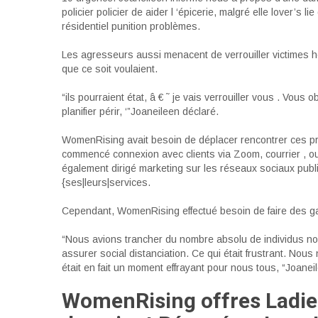
policier policier de aider l ‘épicerie, malgré elle lover’s 
résidentiel punition problèmes.
Les agresseurs aussi menacent de verrouiller victimes ho
que ce soit voulaient.
“ils pourraient état, â € ˜ je vais verrouiller vous
. Vous o
planifier périr, ‘”Joaneileen déclaré.
WomenRising avait besoin de déplacer rencontrer ces pr
commencé connexion avec clients via Zoom, courrier , o
également dirigé marketing sur les réseaux sociaux pu
{ses|leurs|services.
Cependant, WomenRising effectué besoin de faire des ga
“Nous avions trancher du nombre absolu de individus n
assurer social distanciation. Ce qui était frustrant. Nous
était en fait un moment effrayant pour nous tous, “Joanei
WomenRising offres Ladies