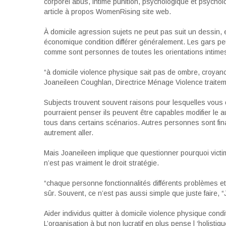
corporel abus, intime punition, psychologique et psycholog
article à propos WomenRising site web.
À domicile agression sujets ne peut pas suit un dessin, e
économique condition différer généralement. Les gars peu
comme sont personnes de toutes les orientations intime
“à domicile violence physique sait pas de ombre, croya
Joaneileen Coughlan, Directrice Ménage Violence trait
Subjects trouvent souvent raisons pour lesquelles vous de
pourraient penser ils peuvent être capables modifier le 
tous dans certains scénarios. Autres personnes sont fin
autrement aller.
Mais Joaneileen implique que questionner pourquoi victi
n’est pas vraiment le droit stratégie.
“chaque personne fonctionnalités différents problèmes 
sûr. Souvent, ce n’est pas aussi simple que juste faire, “
Aider individus quitter à domicile violence physique con
L’organisation à but non lucratif en plus pense l ‘holis