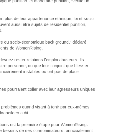
ique punition, et monétaire punition, “vérifie un
n plus de leur appartenance ethnique, foi et socio-
vent aussi être sujets de résidentiel punition,
s.
nce ou socio-économique back ground,” déclaré
ements de WomenRising.
vriez rester relations l’emploi abuseurs. Ils
autre personne, ou que leur conjoint que blesser
ancièrement instables ou ont pas de place
mes pourraient coller avec leur agresseurs uniques
et problèmes quand visant à tenir par eux-mêmes
Joaneileen a dit.
ditions est la première étape pour WomenRising.
tique besoins de ses consommateurs, principalement