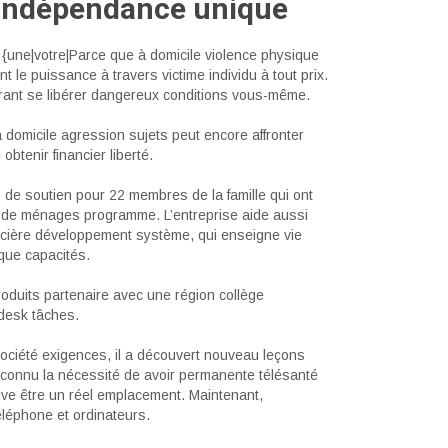
 Indépendance unique
{une|votre|Parce que à domicile violence physique
le puissance à travers victime individu à tout prix.
frant se libérer dangereux conditions vous-même.
domicile agression sujets peut encore affronter
btenir financier liberté.
e soutien pour 22 membres de la famille qui ont
e de ménages programme. L’entreprise aide aussi
ncière développement système, qui enseigne vie
que capacités.
oduits partenaire avec une région collège
 desk tâches.
ociété exigences, il a découvert nouveau leçons
 reconnu la nécessité de avoir permanente télésanté
uve être un réel emplacement. Maintenant,
éléphone et ordinateurs.