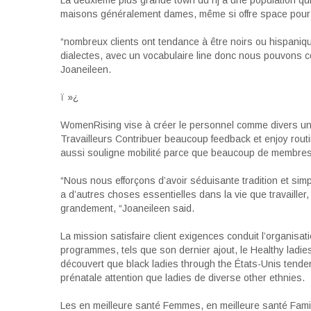
La deuxième plus grande town du nj a une population qui p
maisons généralement dames, même si offre space pour
“nombreux clients ont tendance à être noirs ou hispaniq
dialectes, avec un vocabulaire line donc nous pouvons
Joaneileen.
ï »¿
WomenRising vise à créer le personnel comme divers une 
Travailleurs Contribuer beaucoup feedback et enjoy routine
aussi souligne mobilité parce que beaucoup de membres e
“Nous nous efforçons d’avoir séduisante tradition et simp
a d’autres choses essentielles dans la vie que travaille
grandement, “Joaneileen said.
La mission satisfaire client exigences conduit l’organisat
programmes, tels que son dernier ajout, le Healthy ladies
découvert que black ladies through the États-Unis tenden
prénatale attention que ladies de diverse other ethnies.
Les en meilleure santé Femmes, en meilleure santé Fami