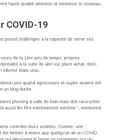
vent haute qualité attention et minimiser le nouveau-
par COVID-19
 posed challenges à la capacité de servir ses
Au cours de la 1ère peu de temps, propres
dentialité à la suite de abri sur place achat, donc
n informé états-unis.
obtenu pire quand agresseurs et sujets avaient été
nt un long durée.
étaient phoning à salle de bain mais doit raccrocher
cela aussi fini être extrêmement extrême “, mentionné
mens contrôler leurs victimes. Comme, une
 été fermés à moins que quelqu’un ait un COVID-
e qui découvert le nerve se renseigner sur un