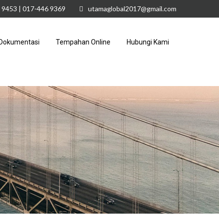
 9453 | 017-446 9369
utamaglobal2017@gmail.com
Dokumentasi
Tempahan Online
Hubungi Kami