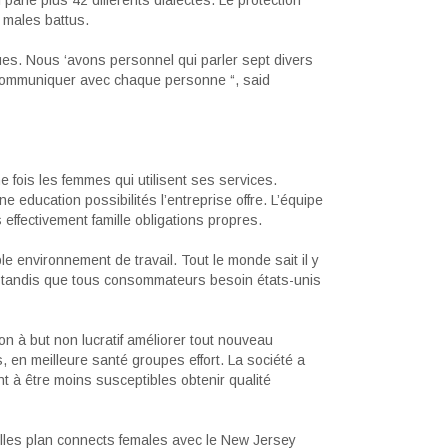
arle plus 42 différents dialectes. Le protection
 males battus.
ues. Nous ‘avons personnel qui parler sept divers
 communiquer avec chaque personne “, said
fois les femmes qui utilisent ses services.
 education possibilités l’entreprise offre. L’équipe
ffectivement famille obligations propres.
le environnement de travail. Tout le monde sait il y
r, tandis que tous consommateurs besoin états-unis
ion à but non lucratif améliorer tout nouveau
, en meilleure santé groupes effort. La société a
t à être moins susceptibles obtenir qualité
lles plan connects females avec le New Jersey