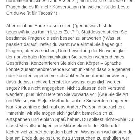
nordamerikanisches Land Essen? “) nicht fast so stark wie offen
Fragen die es für mehr Konversation (“in welcher ist der beste
Ort du weißt für Tacos? “).
Aber nicht am Ende zu sein offen (“genau was bist du
gegenwärtig zu tun in letzter Zeit? “). Stattdessen stellen Sie
bestimmte Fragen die sein besser zu antworten (“Was ist
passiert darauf Treffen du warst (wie einmal Sie fragen gut
Fragen), aber versuchen, Unterbewertung der Notwendigkeit
der nonverbalen Kommunikation Sie senden während eines
Gesprächs. Konzentrieren Sie sich den Körper – Sprache
könnte zusammenbrechende Kommunikation dass Sie genervt,
oder könnten eigenen verschränkten Arme darauf hinweisen,
dass du bist nicht vorbereitet für was ist eigentlich werden
sagte? Plus nicht angegeben. Nicht zulassen dein Verstand
wandern, plus nicht Bereiten Sie vorwärts vor {{wie Sie|die Art
und Weise, wie Sie|die Methode, auf die Sie|werden reagieren.
Nur Konzentriere dich auf das Andere Person in betrachten.
Immerhin, wir alle mögen sich “gefühlt bemerkt sich zu
entspannen und einfach Spaß haben. Du solltest nicht Fühle Du
musst Vervollständigen jede Mikrosekunde der Stille oder
lachen viel zu hart bei jedem Lachen. Was ist am wichtigsten du
bist am Ende du selbst und du zu versuchen zu enthüllen wer