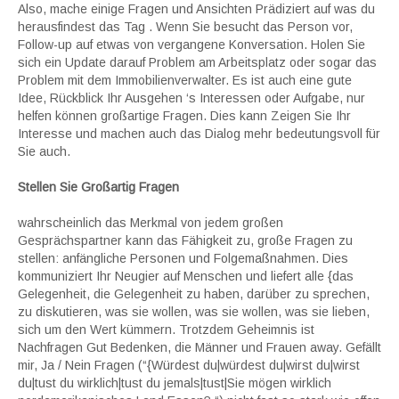
Also, mache einige Fragen und Ansichten Prädiziert auf was du
herausfindest das Tag . Wenn Sie besucht das Person vor,
Follow-up auf etwas von vergangene Konversation. Holen Sie
sich ein Update darauf Problem am Arbeitsplatz oder sogar das
Problem mit dem Immobilienverwalter. Es ist auch eine gute
Idee, Rückblick Ihr Ausgehen ‘s Interessen oder Aufgabe, nur
helfen können großartige Fragen. Dies kann Zeigen Sie Ihr
Interesse und machen auch das Dialog mehr bedeutungsvoll für
Sie auch.
Stellen Sie Großartig Fragen
wahrscheinlich das Merkmal von jedem großen
Gesprächspartner kann das Fähigkeit zu, große Fragen zu
stellen: anfängliche Personen und Folgemaßnahmen. Dies
kommuniziert Ihr Neugier auf Menschen und liefert alle {das
Gelegenheit, die Gelegenheit zu haben, darüber zu sprechen,
zu diskutieren, was sie wollen, was sie wollen, was sie lieben,
sich um den Wert kümmern. Trotzdem Geheimnis ist
Nachfragen Gut Bedenken, die Männer und Frauen away. Gefällt
mir, Ja / Nein Fragen (“{Würdest du|würdest du|wirst du|wirst
du|tust du wirklich|tust du jemals|tust|Sie mögen wirklich