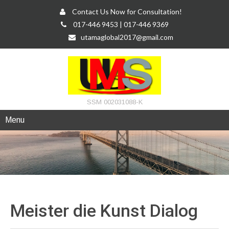
Contact Us Now for Consultation!
017-446 9453 | 017-446 9369
utamaglobal2017@gmail.com
SSM 002031088-K
Menu
Meister die Kunst
Dialog