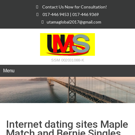
Contact Us Now for Consultation!
017-446 9453 | 017-446 9369
utamaglobal2017@gmail.com
SSM 002031088-K
Menu
Internet dating sites Maple
Match and Bernie Singles