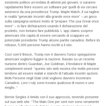
esistente politico un’ondata di attivisti più giovani, ci saranno
rapidamente finire essere un software per quelli di voi cercare
astenersi da una presidenza Trump. Maple Match, il cui tagline
in realtà “generate Incontri alla grande once more” – un gioco
sulla campagna venture motto di “prepare The usa Great once
more” – is fare dichiarazioni usando il dichiarazione del
prodotto, non lontano fare pubblicità. L ‘app claims scoprire
americani che capita di essere cercando di scappare un
potenziale presidente Trump alcune partite canadesi. Before its
release, 5.000 persone hanno iscritti a il sito.
Così com’è finisce, Trump non è davvero l’unico spiegazione
americani vogliono fuggire la nazione. Basato su un recente
riunione dentro Guardian, Joe Goldman, il fondatore di Maple
complement ioned: “questo sito web mostra che molte persone
tendono ad essere malati e stanchi di l’attuale incontri opzioni.
Molti Persone negli Stati Uniti vogliono davvero incontrare
Canadesi. Loro t ruly sono trovare qualcosa di nuovo e uno
meglio. “
Bernie Singles è timido con il suo approccio, tenendo presente
sul suo web site: “The Main One per cent non sono veramente