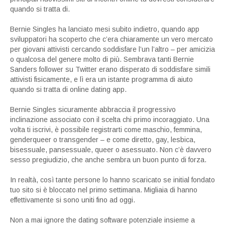
quando si tratta di.
Bernie Singles ha lanciato mesi subito indietro, quando app
sviluppatori ha scoperto che c’era chiaramente un vero mercato
per giovani attivisti cercando soddisfare l’un l’altro – per amicizia
o qualcosa del genere molto di più. Sembrava tanti Bernie
Sanders follower su Twitter erano disperato di soddisfare simili
attivisti fisicamente, e lì era un istante programma di aiuto
quando si tratta di online dating app.
Bernie Singles sicuramente abbraccia il progressivo
inclinazione associato con il scelta chi primo incoraggiato. Una
volta ti iscrivi, è possibile registrarti come maschio, femmina,
genderqueer o transgender – e come diretto, gay, lesbica,
bisessuale, pansessuale, queer o asessuato. Non c’è davvero
sesso pregiudizio, che anche sembra un buon punto di forza.
In realtà, così tante persone lo hanno scaricato se initial fondato
tuo sito si è bloccato nel primo settimana. Migliaia di hanno
effettivamente si sono uniti fino ad oggi.
Non a mai ignore the dating software potenziale insieme a