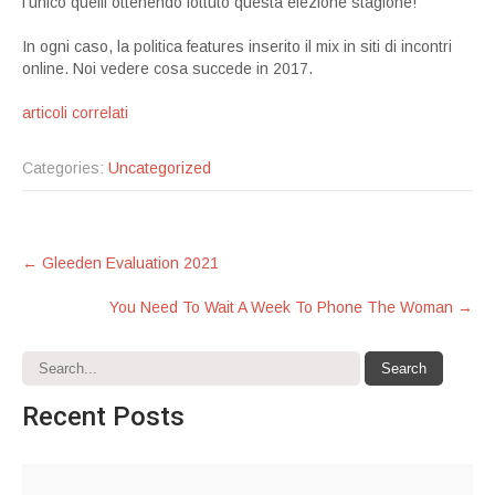
l’unico quelli ottenendo fottuto questa elezione stagione! ”
In ogni caso, la politica features inserito il mix in siti di incontri
online. Noi vedere cosa succede in 2017.
articoli correlati
Categories:
Uncategorized
Post
←
Gleeden Evaluation 2021
navigation
You Need To Wait A Week To Phone The Woman
→
Recent
Posts