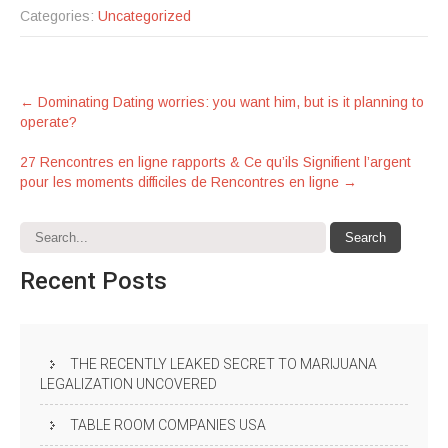
Categories:
Uncategorized
Post
←
Dominating Dating worries: you want him, but is it planning to
operate?
navigation
27 Rencontres en ligne rapports & Ce qu’ils Signifient l’argent
pour les moments difficiles de Rencontres en ligne
→
Recent
Posts
THE RECENTLY LEAKED SECRET TO MARIJUANA
LEGALIZATION UNCOVERED
TABLE ROOM COMPANIES USA