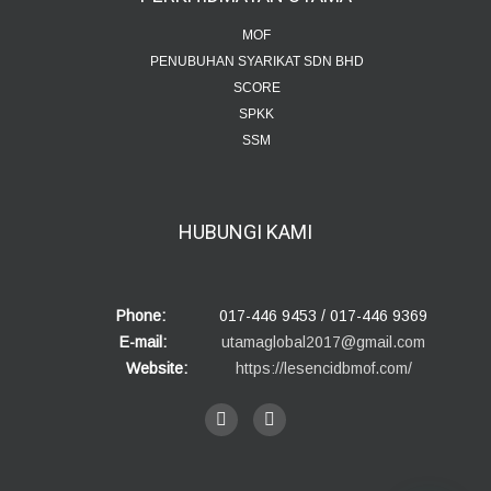
MOF
PENUBUHAN SYARIKAT SDN BHD
SCORE
SPKK
SSM
HUBUNGI
KAMI
Phone:
017-446 9453 / 017-446 9369
E-mail:
utamaglobal2017@gmail.com
Website:
https://lesencidbmof.com/