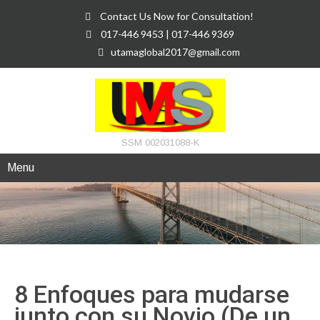
Contact Us Now for Consultation!
017-446 9453 | 017-446 9369
utamaglobal2017@gmail.com
SSM 002031088-K
Menu
8 Enfoques para mudarse
junto con su Novio (De un